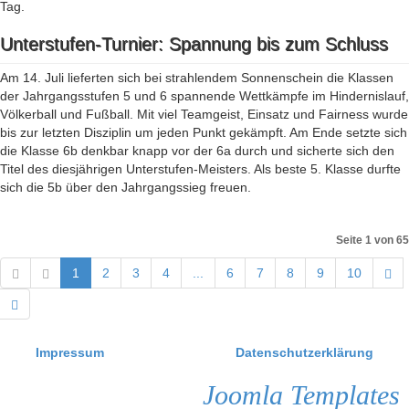
Tag.
Unterstufen-Turnier: Spannung bis zum Schluss
Am 14. Juli lieferten sich bei strahlendem Sonnenschein die Klassen
der Jahrgangsstufen 5 und 6 spannende Wettkämpfe im Hindernislauf,
Völkerball und Fußball. Mit viel Teamgeist, Einsatz und Fairness wurde
bis zur letzten Disziplin um jeden Punkt gekämpft. Am Ende setzte sich
die Klasse 6b denkbar knapp vor der 6a durch und sicherte sich den
Titel des diesjährigen Unterstufen-Meisters. Als beste 5. Klasse durfte
sich die 5b über den Jahrgangssieg freuen.
Seite 1 von 65
1
2
3
4
...
6
7
8
9
10
Impressum
Datenschutzerklärung
Joomla Templates