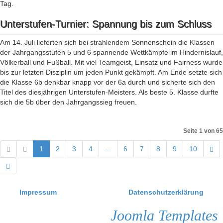
Tag.
Unterstufen-Turnier: Spannung bis zum Schluss
Am 14. Juli lieferten sich bei strahlendem Sonnenschein die Klassen
der Jahrgangsstufen 5 und 6 spannende Wettkämpfe im Hindernislauf,
Völkerball und Fußball. Mit viel Teamgeist, Einsatz und Fairness wurde
bis zur letzten Disziplin um jeden Punkt gekämpft. Am Ende setzte sich
die Klasse 6b denkbar knapp vor der 6a durch und sicherte sich den
Titel des diesjährigen Unterstufen-Meisters. Als beste 5. Klasse durfte
sich die 5b über den Jahrgangssieg freuen.
Seite 1 von 65
1
2
3
4
...
6
7
8
9
10
Impressum
Datenschutzerklärung
Joomla Templates