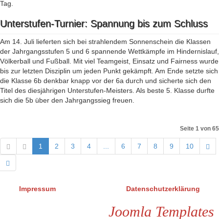
Tag.
Unterstufen-Turnier: Spannung bis zum Schluss
Am 14. Juli lieferten sich bei strahlendem Sonnenschein die Klassen
der Jahrgangsstufen 5 und 6 spannende Wettkämpfe im Hindernislauf,
Völkerball und Fußball. Mit viel Teamgeist, Einsatz und Fairness wurde
bis zur letzten Disziplin um jeden Punkt gekämpft. Am Ende setzte sich
die Klasse 6b denkbar knapp vor der 6a durch und sicherte sich den
Titel des diesjährigen Unterstufen-Meisters. Als beste 5. Klasse durfte
sich die 5b über den Jahrgangssieg freuen.
Seite 1 von 65
1
2
3
4
...
6
7
8
9
10
Impressum
Datenschutzerklärung
Joomla Templates