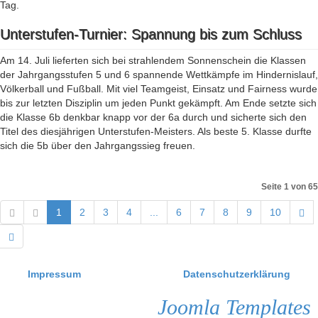
Tag.
Unterstufen-Turnier: Spannung bis zum Schluss
Am 14. Juli lieferten sich bei strahlendem Sonnenschein die Klassen
der Jahrgangsstufen 5 und 6 spannende Wettkämpfe im Hindernislauf,
Völkerball und Fußball. Mit viel Teamgeist, Einsatz und Fairness wurde
bis zur letzten Disziplin um jeden Punkt gekämpft. Am Ende setzte sich
die Klasse 6b denkbar knapp vor der 6a durch und sicherte sich den
Titel des diesjährigen Unterstufen-Meisters. Als beste 5. Klasse durfte
sich die 5b über den Jahrgangssieg freuen.
Seite 1 von 65
1
2
3
4
...
6
7
8
9
10
Impressum
Datenschutzerklärung
Joomla Templates