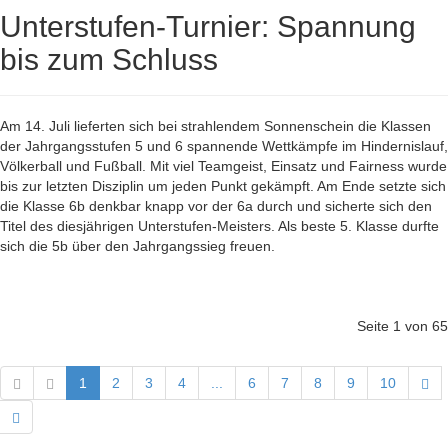
Unterstufen-Turnier: Spannung
bis zum Schluss
Am 14. Juli lieferten sich bei strahlendem Sonnenschein die Klassen
der Jahrgangsstufen 5 und 6 spannende Wettkämpfe im Hindernislauf,
Völkerball und Fußball. Mit viel Teamgeist, Einsatz und Fairness wurde
bis zur letzten Disziplin um jeden Punkt gekämpft. Am Ende setzte sich
die Klasse 6b denkbar knapp vor der 6a durch und sicherte sich den
Titel des diesjährigen Unterstufen-Meisters. Als beste 5. Klasse durfte
sich die 5b über den Jahrgangssieg freuen.
Seite 1 von 65
1
2
3
4
...
6
7
8
9
10