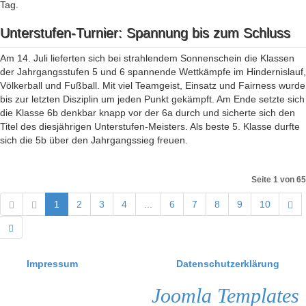
Tag.
Unterstufen-Turnier: Spannung bis zum Schluss
Am 14. Juli lieferten sich bei strahlendem Sonnenschein die Klassen
der Jahrgangsstufen 5 und 6 spannende Wettkämpfe im Hindernislauf,
Völkerball und Fußball. Mit viel Teamgeist, Einsatz und Fairness wurde
bis zur letzten Disziplin um jeden Punkt gekämpft. Am Ende setzte sich
die Klasse 6b denkbar knapp vor der 6a durch und sicherte sich den
Titel des diesjährigen Unterstufen-Meisters. Als beste 5. Klasse durfte
sich die 5b über den Jahrgangssieg freuen.
Seite 1 von 65
1
2
3
4
...
6
7
8
9
10
Impressum
Datenschutzerklärung
Joomla Templates