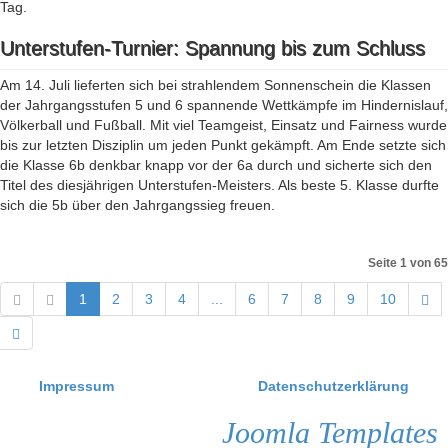
Tag.
Unterstufen-Turnier: Spannung bis zum Schluss
Am 14. Juli lieferten sich bei strahlendem Sonnenschein die Klassen
der Jahrgangsstufen 5 und 6 spannende Wettkämpfe im Hindernislauf,
Völkerball und Fußball. Mit viel Teamgeist, Einsatz und Fairness wurde
bis zur letzten Disziplin um jeden Punkt gekämpft. Am Ende setzte sich
die Klasse 6b denkbar knapp vor der 6a durch und sicherte sich den
Titel des diesjährigen Unterstufen-Meisters. Als beste 5. Klasse durfte
sich die 5b über den Jahrgangssieg freuen.
Seite 1 von 65
1
2
3
4
...
6
7
8
9
10
Impressum
Datenschutzerklärung
Joomla Templates