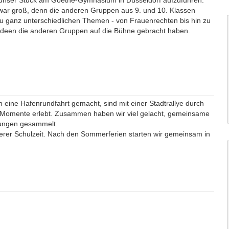
, unser Stück am Goethe-Gymnasium in Düsseldorf aufzuführen.
 war groß, denn die anderen Gruppen aus 9. und 10. Klassen
zu ganz unterschiedlichen Themen - von Frauenrechten bis hin zu
 Ideen die anderen Gruppen auf die Bühne gebracht haben.
eine Hafenrundfahrt gemacht, sind mit einer Stadtrallye durch
 Momente erlebt. Zusammen haben wir viel gelacht, gemeinsame
rungen gesammelt.
nserer Schulzeit. Nach den Sommerferien starten wir gemeinsam in