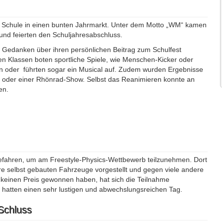
re Schule in einen bunten Jahrmarkt. Unter dem Motto „WM“ kamen
nd feierten den Schuljahresabschluss.
d Gedanken über ihren persönlichen Beitrag zum Schulfest
nen Klassen boten sportliche Spiele, wie Menschen-Kicker oder
n oder führten sogar ein Musical auf. Zudem wurden Ergebnisse
ung oder einer Rhönrad-Show. Selbst das Reanimieren konnte an
en.
efahren, um am Freestyle-Physics-Wettbewerb teilzunehmen. Dort
e selbst gebauten Fahrzeuge vorgestellt und gegen viele andere
keinen Preis gewonnen haben, hat sich die Teilnahme
d hatten einen sehr lustigen und abwechslungsreichen Tag.
Schluss