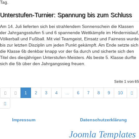
Tag.
Unterstufen-Turnier: Spannung bis zum Schluss
Am 14. Juli lieferten sich bei strahlendem Sonnenschein die Klassen
der Jahrgangsstufen 5 und 6 spannende Wettkämpfe im Hindernislauf,
Völkerball und Fußball. Mit viel Teamgeist, Einsatz und Fairness wurde
bis zur letzten Disziplin um jeden Punkt gekämpft. Am Ende setzte sich
die Klasse 6b denkbar knapp vor der 6a durch und sicherte sich den
Titel des diesjährigen Unterstufen-Meisters. Als beste 5. Klasse durfte
sich die 5b über den Jahrgangssieg freuen.
Seite 1 von 65
1
2
3
4
...
6
7
8
9
10
Impressum
Datenschutzerklärung
Joomla Templates