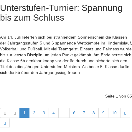
Unterstufen-Turnier: Spannung
bis zum Schluss
Am 14. Juli lieferten sich bei strahlendem Sonnenschein die Klassen
der Jahrgangsstufen 5 und 6 spannende Wettkämpfe im Hindernislauf,
Völkerball und Fußball. Mit viel Teamgeist, Einsatz und Fairness wurde
bis zur letzten Disziplin um jeden Punkt gekämpft. Am Ende setzte sich
die Klasse 6b denkbar knapp vor der 6a durch und sicherte sich den
Titel des diesjährigen Unterstufen-Meisters. Als beste 5. Klasse durfte
sich die 5b über den Jahrgangssieg freuen.
Seite 1 von 65
1
2
3
4
...
6
7
8
9
10