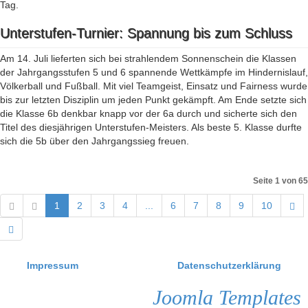
Tag.
Unterstufen-Turnier: Spannung bis zum Schluss
Am 14. Juli lieferten sich bei strahlendem Sonnenschein die Klassen
der Jahrgangsstufen 5 und 6 spannende Wettkämpfe im Hindernislauf,
Völkerball und Fußball. Mit viel Teamgeist, Einsatz und Fairness wurde
bis zur letzten Disziplin um jeden Punkt gekämpft. Am Ende setzte sich
die Klasse 6b denkbar knapp vor der 6a durch und sicherte sich den
Titel des diesjährigen Unterstufen-Meisters. Als beste 5. Klasse durfte
sich die 5b über den Jahrgangssieg freuen.
Seite 1 von 65
1
2
3
4
...
6
7
8
9
10
Impressum
Datenschutzerklärung
Joomla Templates