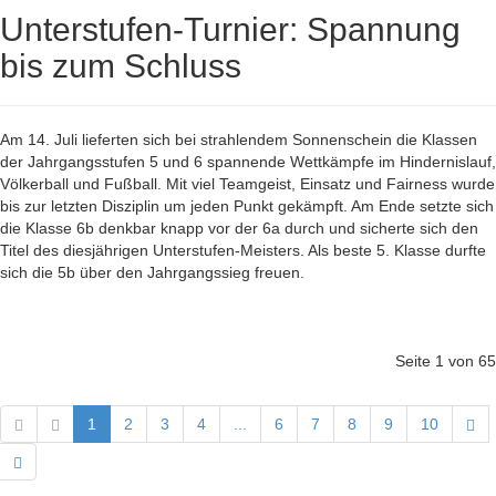
Unterstufen-Turnier: Spannung
bis zum Schluss
Am 14. Juli lieferten sich bei strahlendem Sonnenschein die Klassen
der Jahrgangsstufen 5 und 6 spannende Wettkämpfe im Hindernislauf,
Völkerball und Fußball. Mit viel Teamgeist, Einsatz und Fairness wurde
bis zur letzten Disziplin um jeden Punkt gekämpft. Am Ende setzte sich
die Klasse 6b denkbar knapp vor der 6a durch und sicherte sich den
Titel des diesjährigen Unterstufen-Meisters. Als beste 5. Klasse durfte
sich die 5b über den Jahrgangssieg freuen.
Seite 1 von 65
1
2
3
4
...
6
7
8
9
10