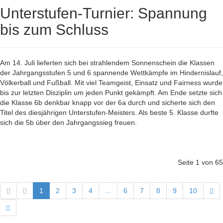
Unterstufen-Turnier: Spannung
bis zum Schluss
Am 14. Juli lieferten sich bei strahlendem Sonnenschein die Klassen
der Jahrgangsstufen 5 und 6 spannende Wettkämpfe im Hindernislauf,
Völkerball und Fußball. Mit viel Teamgeist, Einsatz und Fairness wurde
bis zur letzten Disziplin um jeden Punkt gekämpft. Am Ende setzte sich
die Klasse 6b denkbar knapp vor der 6a durch und sicherte sich den
Titel des diesjährigen Unterstufen-Meisters. Als beste 5. Klasse durfte
sich die 5b über den Jahrgangssieg freuen.
Seite 1 von 65
1
2
3
4
...
6
7
8
9
10