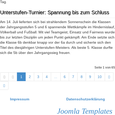
Tag.
Unterstufen-Turnier: Spannung bis zum Schluss
Am 14. Juli lieferten sich bei strahlendem Sonnenschein die Klassen
der Jahrgangsstufen 5 und 6 spannende Wettkämpfe im Hindernislauf,
Völkerball und Fußball. Mit viel Teamgeist, Einsatz und Fairness wurde
bis zur letzten Disziplin um jeden Punkt gekämpft. Am Ende setzte sich
die Klasse 6b denkbar knapp vor der 6a durch und sicherte sich den
Titel des diesjährigen Unterstufen-Meisters. Als beste 5. Klasse durfte
sich die 5b über den Jahrgangssieg freuen.
Seite 1 von 65
1
2
3
4
...
6
7
8
9
10
Impressum
Datenschutzerklärung
Joomla Templates