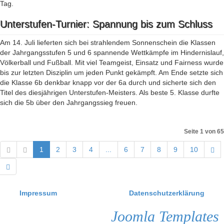
Tag.
Unterstufen-Turnier: Spannung bis zum Schluss
Am 14. Juli lieferten sich bei strahlendem Sonnenschein die Klassen
der Jahrgangsstufen 5 und 6 spannende Wettkämpfe im Hindernislauf,
Völkerball und Fußball. Mit viel Teamgeist, Einsatz und Fairness wurde
bis zur letzten Disziplin um jeden Punkt gekämpft. Am Ende setzte sich
die Klasse 6b denkbar knapp vor der 6a durch und sicherte sich den
Titel des diesjährigen Unterstufen-Meisters. Als beste 5. Klasse durfte
sich die 5b über den Jahrgangssieg freuen.
Seite 1 von 65
1
2
3
4
...
6
7
8
9
10
Impressum
Datenschutzerklärung
Joomla Templates