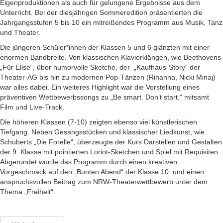
Eigenproduktionen als auch für gelungene Ergebnisse aus dem
Unterricht. Bei der diesjährigen Sommeredition präsentierten die
Jahrgangsstufen 5 bis 10 ein mitreißendes Programm aus Musik, Tanz
und Theater.
Die jüngeren Schüler*innen der Klassen 5 und 6 glänzten mit einer
enormen Bandbreite. Von klassischen Klavierklängen, wie Beethovens
„Für Elise“, über humorvolle Sketche, der „Kaufhaus-Story“ der
Theater-AG bis hin zu modernen Pop-Tänzen (Rihanna, Nicki Minaj)
war alles dabei. Ein weiteres Highlight war die Vorstellung eines
präventiven Wettbewerbssongs zu „Be smart. Don‘t start.“ mitsamt
Film und Live-Track.
Die höheren Klassen (7-10) zeigten ebenso viel künstlerischen
Tiefgang. Neben Gesangsstücken und klassischer Liedkunst, wie
Schuberts „Die Forelle“, überzeugte der Kurs Darstellen und Gestalten
der 9. Klasse mit pointierten Loriot-Sketchen und Spiel mit Requisiten.
Abgerundet wurde das Programm durch einen kreativen
Vorgeschmack auf den „Bunten Abend“ der Klasse 10 und einen
anspruchsvollen Beitrag zum NRW-Theaterwettbewerb unter dem
Thema „Freiheit“.