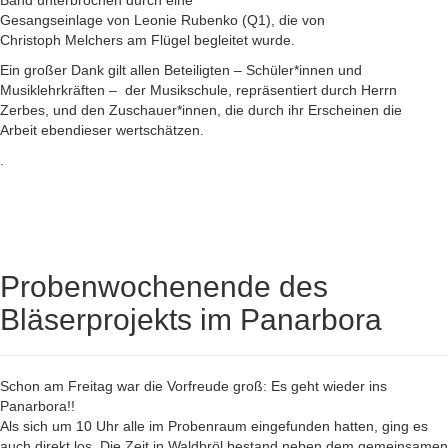
Band unterbrochen durch eine
Gesangseinlage von Leonie Rubenko (Q1), die von
Christoph Melchers am Flügel begleitet wurde.
Ein großer Dank gilt allen Beteiligten – Schüler*innen und
Musiklehrkräften – der Musikschule, repräsentiert durch Herrn
Zerbes, und den Zuschauer*innen, die durch ihr Erscheinen die
Arbeit ebendieser wertschätzen.
.
Probenwochenende des
Bläserprojekts im Panarbora
Schon am Freitag war die Vorfreude groß: Es geht wieder ins
Panarbora!!
Als sich um 10 Uhr alle im Probenraum eingefunden hatten, ging es
auch direkt los. Die Zeit in Waldbröl bestand neben dem gemeinsamen