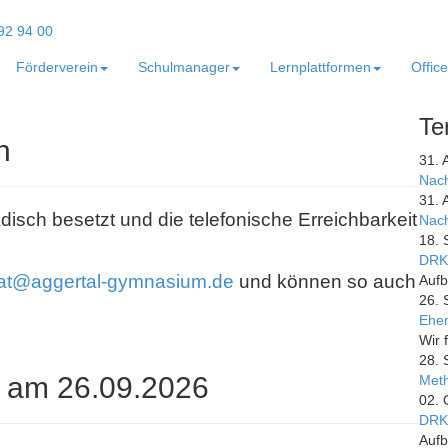
Förderverein
Schulmanager
Lernplattformen
Offic
Te
n
31. 
Nach
31. 
adisch besetzt und die telefonische Erreichbarkeit
Nach
18. 
DRK
iat@aggertal-gymnasium.de
und können so auch
Aufb
26. 
Ehem
Wir 
28. 
 am 26.09.2026
Meth
02. 
DRK
Aufb