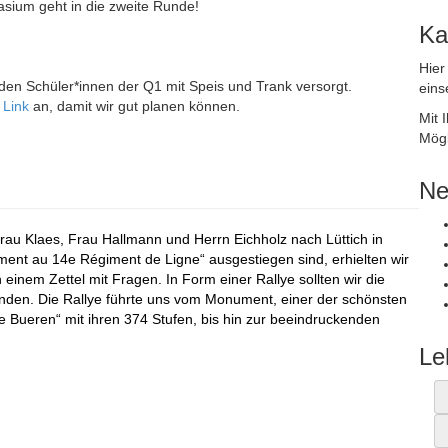
asium geht in die zweite Runde!
Ka
Hier
den Schüler*innen der Q1 mit Speis und Trank versorgt.
eins
n
Link
an, damit wir gut planen können.
Mit 
Mögl
Ne
Frau Klaes, Frau Hallmann und Herrn Eichholz nach Lüttich in
ent au 14e Régiment de Ligne“ ausgestiegen sind, erhielten wir
inem Zettel mit Fragen. In Form einer Rallye sollten wir die
unden. Die Rallye führte uns vom Monument, einer der schönsten
 Bueren“ mit ihren 374 Stufen, bis hin zur beeindruckenden
Le