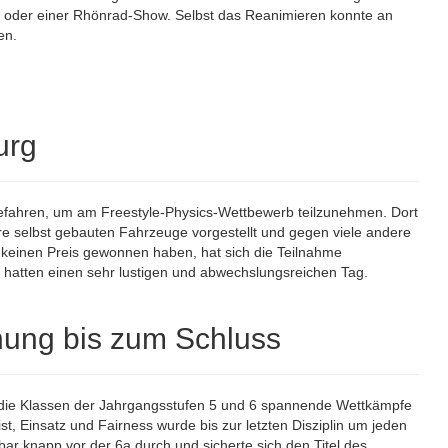
ung oder einer Rhönrad-Show. Selbst das Reanimieren konnte an
en.
urg
efahren, um am Freestyle-Physics-Wettbewerb teilzunehmen. Dort
e selbst gebauten Fahrzeuge vorgestellt und gegen viele andere
keinen Preis gewonnen haben, hat sich die Teilnahme
d hatten einen sehr lustigen und abwechslungsreichen Tag.
nung bis zum Schluss
n die Klassen der Jahrgangsstufen 5 und 6 spannende Wettkämpfe
ist, Einsatz und Fairness wurde bis zur letzten Disziplin um jeden
ar knapp vor der 6a durch und sicherte sich den Titel des