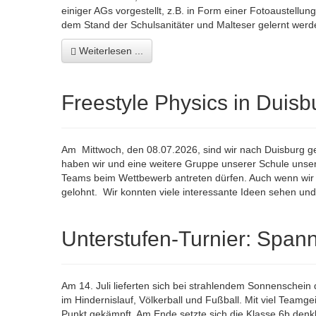
einiger AGs vorgestellt, z.B. in Form einer Fotoaustell
dem Stand der Schulsanitäter und Malteser gelernt werd
Weiterlesen ...
Freestyle Physics in Duisb
Am Mittwoch, den 08.07.2026, sind wir nach Duisburg g
haben wir und eine weitere Gruppe unserer Schule unser
Teams beim Wettbewerb antreten dürfen. Auch wenn wir 
gelohnt. Wir konnten viele interessante Ideen sehen un
Unterstufen-Turnier: Span
Am 14. Juli lieferten sich bei strahlendem Sonnenschei
im Hindernislauf, Völkerball und Fußball. Mit viel Teamge
Punkt gekämpft. Am Ende setzte sich die Klasse 6b denkb