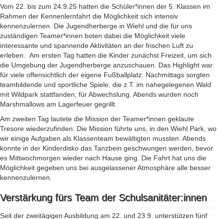
Vom 22. bis zum 24.9.25 hatten die Schüler*innen der 5. Klassen im
Rahmen der Kennenlernfahrt die Möglichkeit sich intensiv
kennenzulernen. Die Jugendherberge in Wiehl und die für uns
zuständigen Teamer*innen boten dabei die Möglichkeit viele
interessante und spannende Aktivitäten an der frischen Luft zu
erleben.
Am ersten Tag hatten die Kinder zunächst Freizeit, um sich
die Umgebung der Jugendherberge anzuschauen. Das Highlight war
für viele offensichtlich der eigene Fußballplatz. Nachmittags sorgten
teambildende und sportliche Spiele, die z.T. im nahegelegenen Wald
mit Wildpark stattfanden, für Abwechslung. Abends wurden noch
Marshmallows am Lagerfeuer gegrillt.
Am zweiten Tag lautete die Mission der Teamer*innen geklaute
Tresore wiederzufinden. Die Mission führte uns, in den Wiehl Park, wo
wir einige Aufgaben als Klassenteam bewältigten mussten. Abends
konnte in der Kinderdisko das Tanzbein geschwungen werden, bevor
es Mittwochmorgen wieder nach Hause ging. Die Fahrt hat uns die
Möglichkeit gegeben uns bei ausgelassener Atmosphäre alle besser
kennenzulernen.
Verstärkung fürs Team der Schulsanitäter:innen
Seit der zweitägigen Ausbildung am 22. und 23.9. unterstützen fünf