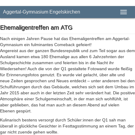
Aggertal-Gymnasium Engelskirchen
Toggl
Ehemaligentreffen am ATG
Nach einigen Jahren Pause hat das Ehemaligentreffen am Aggertal-
Gymnasium ein fulminantes Comeback gefeiert!
Angereist aus der ganzen Bundesrepublik und zum Teil sogar aus dem
Ausland kamen etwa 180 Ehemalige aus allen 6 Jahrzehnten der
Schulgeschichte zusammen und feierten bis in die Nacht ihr
Wiedersehen! Auch die von der Q1 gestaltete Fotowand wurde fleißig
für Erinnerungsfotos genutzt. Es wurde viel gelacht, über alte und
neue Zeiten gesprochen und Neues entdeckt – unter anderem bei den
Schulführungen durch das Gebäude, welches sich seit dem Umbau im
Jahr 2015 aber auch in der letzten Zeit sehr verändert hat. Die positive
Atmosphäre einer Schulgemeinschaft, in der man sich wohlfühlt, ist
aber geblieben, das hat man auch an diesem Abend auf vielen
Ebenen gespürt.
Kulinarisch bestens versorgt durch Schüler:innen der Q1 sah man
überall in glückliche Gesichter in Festtagsstimmung an einem Tag, der
gar nicht zuende gehen wollte.