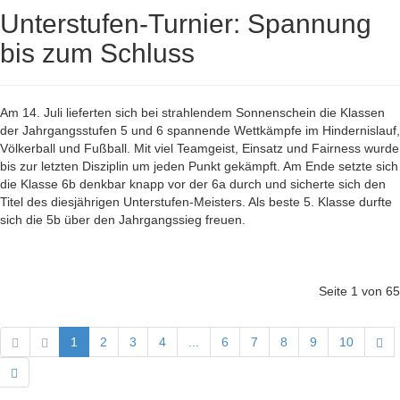
Unterstufen-Turnier: Spannung
bis zum Schluss
Am 14. Juli lieferten sich bei strahlendem Sonnenschein die Klassen
der Jahrgangsstufen 5 und 6 spannende Wettkämpfe im Hindernislauf,
Völkerball und Fußball. Mit viel Teamgeist, Einsatz und Fairness wurde
bis zur letzten Disziplin um jeden Punkt gekämpft. Am Ende setzte sich
die Klasse 6b denkbar knapp vor der 6a durch und sicherte sich den
Titel des diesjährigen Unterstufen-Meisters. Als beste 5. Klasse durfte
sich die 5b über den Jahrgangssieg freuen.
Seite 1 von 65
1
2
3
4
...
6
7
8
9
10