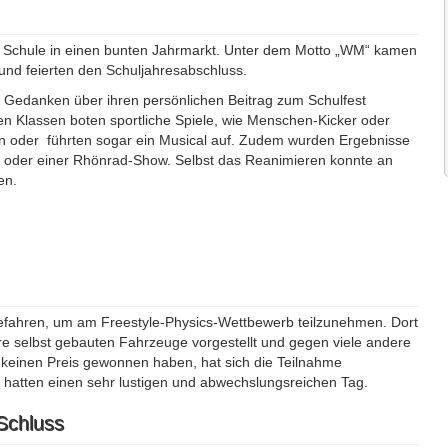
re Schule in einen bunten Jahrmarkt. Unter dem Motto „WM“ kamen
nd feierten den Schuljahresabschluss.
d Gedanken über ihren persönlichen Beitrag zum Schulfest
nen Klassen boten sportliche Spiele, wie Menschen-Kicker oder
n oder führten sogar ein Musical auf. Zudem wurden Ergebnisse
ung oder einer Rhönrad-Show. Selbst das Reanimieren konnte an
en.
efahren, um am Freestyle-Physics-Wettbewerb teilzunehmen. Dort
e selbst gebauten Fahrzeuge vorgestellt und gegen viele andere
keinen Preis gewonnen haben, hat sich die Teilnahme
d hatten einen sehr lustigen und abwechslungsreichen Tag.
Schluss