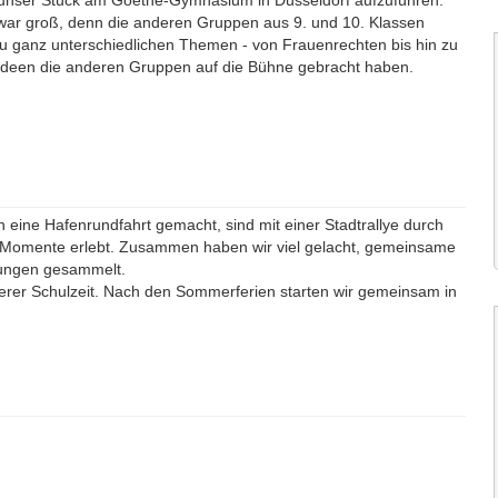
, unser Stück am Goethe-Gymnasium in Düsseldorf aufzuführen.
 war groß, denn die anderen Gruppen aus 9. und 10. Klassen
zu ganz unterschiedlichen Themen - von Frauenrechten bis hin zu
 Ideen die anderen Gruppen auf die Bühne gebracht haben.
eine Hafenrundfahrt gemacht, sind mit einer Stadtrallye durch
 Momente erlebt. Zusammen haben wir viel gelacht, gemeinsame
rungen gesammelt.
nserer Schulzeit. Nach den Sommerferien starten wir gemeinsam in