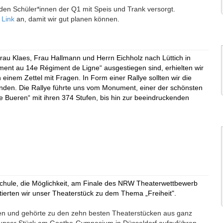
den Schüler*innen der Q1 mit Speis und Trank versorgt.
n
Link
an, damit wir gut planen können.
Frau Klaes, Frau Hallmann und Herrn Eichholz nach Lüttich in
ent au 14e Régiment de Ligne“ ausgestiegen sind, erhielten wir
inem Zettel mit Fragen. In Form einer Rallye sollten wir die
unden. Die Rallye führte uns vom Monument, einer der schönsten
 Bueren“ mit ihren 374 Stufen, bis hin zur beeindruckenden
 Schule, die Möglichkeit, am Finale des NRW Theaterwettbewerb
tierten wir unser Theaterstück zu dem Thema „Freiheit".
rden und gehörte zu den zehn besten Theaterstücken aus ganz