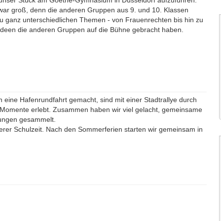
, unser Stück am Goethe-Gymnasium in Düsseldorf aufzuführen.
 war groß, denn die anderen Gruppen aus 9. und 10. Klassen
zu ganz unterschiedlichen Themen - von Frauenrechten bis hin zu
 Ideen die anderen Gruppen auf die Bühne gebracht haben.
eine Hafenrundfahrt gemacht, sind mit einer Stadtrallye durch
 Momente erlebt. Zusammen haben wir viel gelacht, gemeinsame
rungen gesammelt.
nserer Schulzeit. Nach den Sommerferien starten wir gemeinsam in