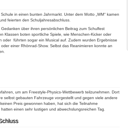
re Schule in einen bunten Jahrmarkt. Unter dem Motto „WM“ kamen
nd feierten den Schuljahresabschluss.
d Gedanken über ihren persönlichen Beitrag zum Schulfest
nen Klassen boten sportliche Spiele, wie Menschen-Kicker oder
n oder führten sogar ein Musical auf. Zudem wurden Ergebnisse
ung oder einer Rhönrad-Show. Selbst das Reanimieren konnte an
en.
efahren, um am Freestyle-Physics-Wettbewerb teilzunehmen. Dort
e selbst gebauten Fahrzeuge vorgestellt und gegen viele andere
keinen Preis gewonnen haben, hat sich die Teilnahme
d hatten einen sehr lustigen und abwechslungsreichen Tag.
Schluss