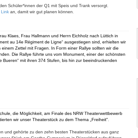
den Schüler*innen der Q1 mit Speis und Trank versorgt.
n
Link
an, damit wir gut planen können.
Frau Klaes, Frau Hallmann und Herrn Eichholz nach Lüttich in
ent au 14e Régiment de Ligne“ ausgestiegen sind, erhielten wir
inem Zettel mit Fragen. In Form einer Rallye sollten wir die
unden. Die Rallye führte uns vom Monument, einer der schönsten
 Bueren“ mit ihren 374 Stufen, bis hin zur beeindruckenden
 Schule, die Möglichkeit, am Finale des NRW Theaterwettbewerb
tierten wir unser Theaterstück zu dem Thema „Freiheit".
rden und gehörte zu den zehn besten Theaterstücken aus ganz