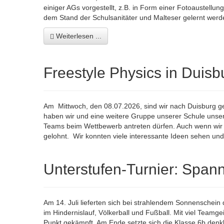
einiger AGs vorgestellt, z.B. in Form einer Fotoaustell
dem Stand der Schulsanitäter und Malteser gelernt werd
Weiterlesen ...
Freestyle Physics in Duisb
Am Mittwoch, den 08.07.2026, sind wir nach Duisburg g
haben wir und eine weitere Gruppe unserer Schule unser
Teams beim Wettbewerb antreten dürfen. Auch wenn wir 
gelohnt. Wir konnten viele interessante Ideen sehen un
Unterstufen-Turnier: Span
Am 14. Juli lieferten sich bei strahlendem Sonnenschei
im Hindernislauf, Völkerball und Fußball. Mit viel Teamge
Punkt gekämpft. Am Ende setzte sich die Klasse 6b denkb