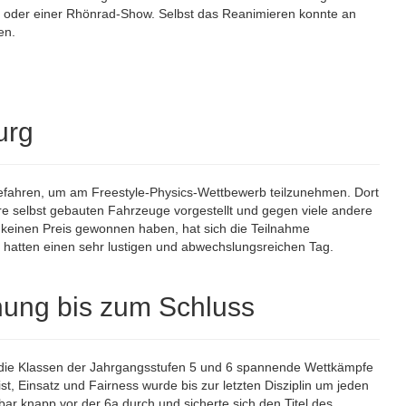
ung oder einer Rhönrad-Show. Selbst das Reanimieren konnte an
en.
urg
efahren, um am Freestyle-Physics-Wettbewerb teilzunehmen. Dort
e selbst gebauten Fahrzeuge vorgestellt und gegen viele andere
keinen Preis gewonnen haben, hat sich die Teilnahme
d hatten einen sehr lustigen und abwechslungsreichen Tag.
nung bis zum Schluss
n die Klassen der Jahrgangsstufen 5 und 6 spannende Wettkämpfe
ist, Einsatz und Fairness wurde bis zur letzten Disziplin um jeden
ar knapp vor der 6a durch und sicherte sich den Titel des