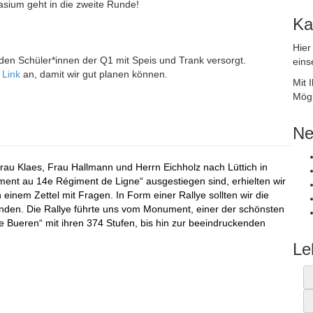
asium geht in die zweite Runde!
Ka
Hier
den Schüler*innen der Q1 mit Speis und Trank versorgt.
eins
n
Link
an, damit wir gut planen können.
Mit 
Mögl
Ne
Frau Klaes, Frau Hallmann und Herrn Eichholz nach Lüttich in
ent au 14e Régiment de Ligne“ ausgestiegen sind, erhielten wir
inem Zettel mit Fragen. In Form einer Rallye sollten wir die
unden. Die Rallye führte uns vom Monument, einer der schönsten
 Bueren“ mit ihren 374 Stufen, bis hin zur beeindruckenden
Le