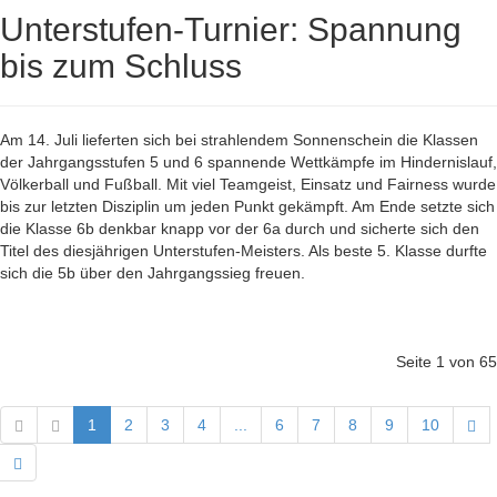
Unterstufen-Turnier: Spannung
bis zum Schluss
Am 14. Juli lieferten sich bei strahlendem Sonnenschein die Klassen
der Jahrgangsstufen 5 und 6 spannende Wettkämpfe im Hindernislauf,
Völkerball und Fußball. Mit viel Teamgeist, Einsatz und Fairness wurde
bis zur letzten Disziplin um jeden Punkt gekämpft. Am Ende setzte sich
die Klasse 6b denkbar knapp vor der 6a durch und sicherte sich den
Titel des diesjährigen Unterstufen-Meisters. Als beste 5. Klasse durfte
sich die 5b über den Jahrgangssieg freuen.
Seite 1 von 65
1
2
3
4
...
6
7
8
9
10