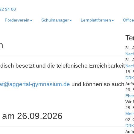
Förderverein
Schulmanager
Lernplattformen
Offic
Te
n
31. 
Nach
31. 
adisch besetzt und die telefonische Erreichbarkeit
Nach
18. 
DRK
iat@aggertal-gymnasium.de
und können so auch
Aufb
26. 
Ehem
Wir 
28. 
 am 26.09.2026
Meth
02. 
DRK
Aufb