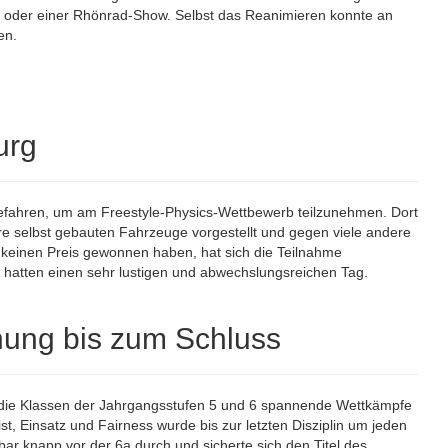
ung oder einer Rhönrad-Show. Selbst das Reanimieren konnte an
en.
urg
efahren, um am Freestyle-Physics-Wettbewerb teilzunehmen. Dort
e selbst gebauten Fahrzeuge vorgestellt und gegen viele andere
keinen Preis gewonnen haben, hat sich die Teilnahme
d hatten einen sehr lustigen und abwechslungsreichen Tag.
nung bis zum Schluss
n die Klassen der Jahrgangsstufen 5 und 6 spannende Wettkämpfe
ist, Einsatz und Fairness wurde bis zur letzten Disziplin um jeden
ar knapp vor der 6a durch und sicherte sich den Titel des