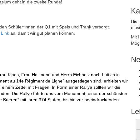
asium geht in die zweite Runde!
Ka
Hier
den Schüler*innen der Q1 mit Speis und Trank versorgt.
eins
n
Link
an, damit wir gut planen können.
Mit 
Mögl
Ne
Frau Klaes, Frau Hallmann und Herrn Eichholz nach Lüttich in
ent au 14e Régiment de Ligne“ ausgestiegen sind, erhielten wir
inem Zettel mit Fragen. In Form einer Rallye sollten wir die
unden. Die Rallye führte uns vom Monument, einer der schönsten
 Bueren“ mit ihren 374 Stufen, bis hin zur beeindruckenden
Le