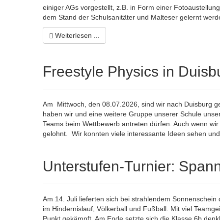
einiger AGs vorgestellt, z.B. in Form einer Fotoaustell
dem Stand der Schulsanitäter und Malteser gelernt werd
Weiterlesen ...
Freestyle Physics in Duisb
Am Mittwoch, den 08.07.2026, sind wir nach Duisburg g
haben wir und eine weitere Gruppe unserer Schule unser
Teams beim Wettbewerb antreten dürfen. Auch wenn wir 
gelohnt. Wir konnten viele interessante Ideen sehen un
Unterstufen-Turnier: Span
Am 14. Juli lieferten sich bei strahlendem Sonnenschei
im Hindernislauf, Völkerball und Fußball. Mit viel Teamge
Punkt gekämpft. Am Ende setzte sich die Klasse 6b denkb