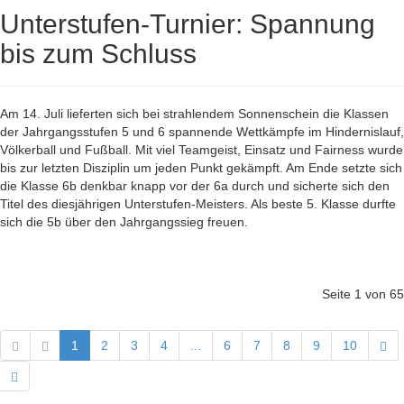
Unterstufen-Turnier: Spannung
bis zum Schluss
Am 14. Juli lieferten sich bei strahlendem Sonnenschein die Klassen
der Jahrgangsstufen 5 und 6 spannende Wettkämpfe im Hindernislauf,
Völkerball und Fußball. Mit viel Teamgeist, Einsatz und Fairness wurde
bis zur letzten Disziplin um jeden Punkt gekämpft. Am Ende setzte sich
die Klasse 6b denkbar knapp vor der 6a durch und sicherte sich den
Titel des diesjährigen Unterstufen-Meisters. Als beste 5. Klasse durfte
sich die 5b über den Jahrgangssieg freuen.
Seite 1 von 65
1
2
3
4
...
6
7
8
9
10