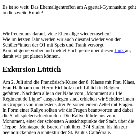
Es ist so weit: Das Ehemaligentreffen am Aggertal-Gymnasium geht
in die zweite Runde!
Wir freuen uns darauf, viele Ehemalige wiederzusehen!
Wie im letzten Jahr werden wir auch diesmal wieder von den
Schüler*innen der Q1 mit Speis und Trank versorgt.
Kommt gerne vorbei und meldet Euch gerne über diesen
Link
an,
damit wir gut planen können.
Exkursion Lüttich
Am 2. Juli sind die Französisch-Kurse der 8. Klasse mit Frau Klaes,
Frau Hallmann und Herrn Eichholz nach Lüttich in Belgien
gefahren. Nachdem alle in der Nähe vom „Monument au 14e
Régiment de Ligne“ ausgestiegen sind, erhielten wir Schüler: innen
in Gruppen von mindestens drei Personen einem Zettel mit Fragen.
In Form einer Rallye sollten wir die Fragen beantworten und dabei
die Stadt spielerisch erkunden. Die Rallye führte uns vom
Monument, einer der schönsten Aussichtspunkte der Stadt, über die
Treppe „Montagne de Bueren“ mit ihren 374 Stufen, bis hin zur
beeindruckenden Architektur der St. Paulus
Cathédrale.