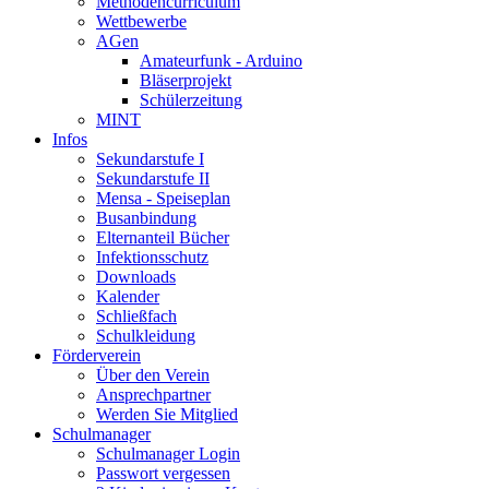
Methodencurriculum
Wettbewerbe
AGen
Amateurfunk - Arduino
Bläserprojekt
Schülerzeitung
MINT
Infos
Sekundarstufe I
Sekundarstufe II
Mensa - Speiseplan
Busanbindung
Elternanteil Bücher
Infektionsschutz
Downloads
Kalender
Schließfach
Schulkleidung
Förderverein
Über den Verein
Ansprechpartner
Werden Sie Mitglied
Schulmanager
Schulmanager Login
Passwort vergessen