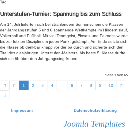
Tag.
Unterstufen-Turnier: Spannung bis zum Schluss
Am 14. Juli lieferten sich bei strahlendem Sonnenschein die Klassen
der Jahrgangsstufen 5 und 6 spannende Wettkämpfe im Hindernislauf,
Völkerball und Fußball. Mit viel Teamgeist, Einsatz und Fairness wurde
bis zur letzten Disziplin um jeden Punkt gekämpft. Am Ende setzte sich
die Klasse 6b denkbar knapp vor der 6a durch und sicherte sich den
Titel des diesjährigen Unterstufen-Meisters. Als beste 5. Klasse durfte
sich die 5b über den Jahrgangssieg freuen.
Seite 1 von 65
1
2
3
4
...
6
7
8
9
10
Impressum
Datenschutzerklärung
Joomla Templates