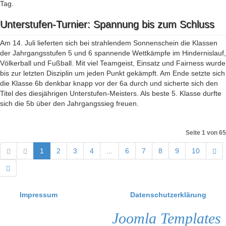
Tag.
Unterstufen-Turnier: Spannung bis zum Schluss
Am 14. Juli lieferten sich bei strahlendem Sonnenschein die Klassen
der Jahrgangsstufen 5 und 6 spannende Wettkämpfe im Hindernislauf,
Völkerball und Fußball. Mit viel Teamgeist, Einsatz und Fairness wurde
bis zur letzten Disziplin um jeden Punkt gekämpft. Am Ende setzte sich
die Klasse 6b denkbar knapp vor der 6a durch und sicherte sich den
Titel des diesjährigen Unterstufen-Meisters. Als beste 5. Klasse durfte
sich die 5b über den Jahrgangssieg freuen.
Seite 1 von 65
1
2
3
4
...
6
7
8
9
10
Impressum
Datenschutzerklärung
Joomla Templates