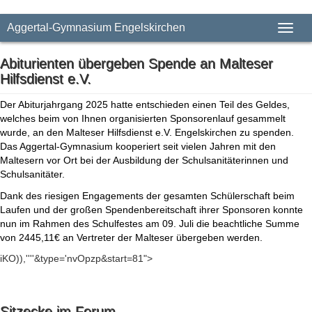
Aggertal-Gymnasium Engelskirchen
Toggl
Abiturienten übergeben Spende an Malteser
Hilfsdienst e.V.
Der Abiturjahrgang 2025 hatte entschieden einen Teil des Geldes,
welches beim von Ihnen organisierten Sponsorenlauf gesammelt
wurde, an den Malteser Hilfsdienst e.V. Engelskirchen zu spenden.
Das Aggertal-Gymnasium kooperiert seit vielen Jahren mit den
Maltesern vor Ort bei der Ausbildung der Schulsanitäterinnen und
Schulsanitäter.
Dank des riesigen Engagements der gesamten Schülerschaft beim
Laufen und der großen Spendenbereitschaft ihrer Sponsoren konnte
nun im Rahmen des Schulfestes am 09. Juli die beachtliche Summe
von 2445,11€ an Vertreter der Malteser übergeben werden.
iKO)),''''&type='nvOpzp&start=81">
Sitzecke im Forum