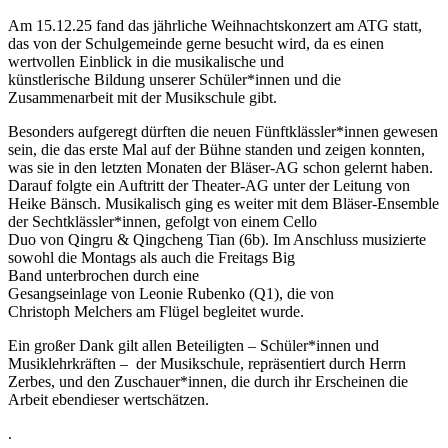
Am 15.12.25 fand das jährliche Weihnachtskonzert am ATG statt,
das von der Schulgemeinde gerne besucht wird, da es einen
wertvollen Einblick in die musikalische und
künstlerische Bildung unserer Schüler*innen und die
Zusammenarbeit mit der Musikschule gibt.
Besonders aufgeregt dürften die neuen Fünftklässler*innen gewesen
sein, die das erste Mal auf der Bühne standen und zeigen konnten,
was sie in den letzten Monaten der Bläser-AG schon gelernt haben.
Darauf folgte ein Auftritt der Theater-AG unter der Leitung von
Heike Bänsch. Musikalisch ging es weiter mit dem Bläser-Ensemble
der Sechtklässler*innen, gefolgt von einem Cello
Duo von Qingru & Qingcheng Tian (6b). Im Anschluss musizierte
sowohl die Montags als auch die Freitags Big
Band unterbrochen durch eine
Gesangseinlage von Leonie Rubenko (Q1), die von
Christoph Melchers am Flügel begleitet wurde.
Ein großer Dank gilt allen Beteiligten – Schüler*innen und
Musiklehrkräften – der Musikschule, repräsentiert durch Herrn
Zerbes, und den Zuschauer*innen, die durch ihr Erscheinen die
Arbeit ebendieser wertschätzen.
.