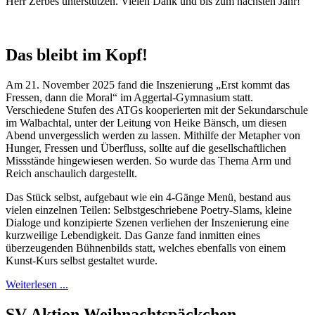
Herr Zerbes unterstützen. Vielen Dank und bis zum nächsten Jahr!
Das bleibt im Kopf!
Am 21. November 2025 fand die Inszenierung „Erst kommt das
Fressen, dann die Moral“ im Aggertal-Gymnasium statt.
Verschiedene Stufen des ATGs kooperierten mit der Sekundarschule
im Walbachtal, unter der Leitung von Heike Bänsch, um diesen
Abend unvergesslich werden zu lassen. Mithilfe der Metapher von
Hunger, Fressen und Überfluss, sollte auf die gesellschaftlichen
Missstände hingewiesen werden. So wurde das Thema Arm und
Reich anschaulich dargestellt.
Das Stück selbst, aufgebaut wie ein 4-Gänge Menü, bestand aus
vielen einzelnen Teilen: Selbstgeschriebene Poetry-Slams, kleine
Dialoge und konzipierte Szenen verliehen der Inszenierung eine
kurzweilige Lebendigkeit. Das Ganze fand inmitten eines
überzeugenden Bühnenbilds statt, welches ebenfalls von einem
Kunst-Kurs selbst gestaltet wurde.
Weiterlesen ...
SV Aktion Weihnachtspäckchen