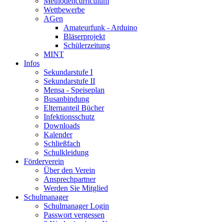
Methodencurriculum
Wettbewerbe
AGen
Amateurfunk - Arduino
Bläserprojekt
Schülerzeitung
MINT
Infos
Sekundarstufe I
Sekundarstufe II
Mensa - Speiseplan
Busanbindung
Elternanteil Bücher
Infektionsschutz
Downloads
Kalender
Schließfach
Schulkleidung
Förderverein
Über den Verein
Ansprechpartner
Werden Sie Mitglied
Schulmanager
Schulmanager Login
Passwort vergessen