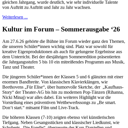
gleichen Jahrgang, wurde deutlich, wie sehr individuelle Talente
von Auftritt zu Auftritt und Jahr zu Jahr wachsen.
Weiterlesen ...
Kultur im Forum – Sommerausgabe ‘26
Am 27.6.26 gehörte die Bühne im Forum wieder ganz den Themen,
die unseren Schüler*innen wichtig sind. Platz war sowohl für
kreative Eigenproduktionen als auch für gelungene Ergebnisse aus
dem Unterricht. Bei der diesjährigen Sommeredition präsentierten
die Jahrgangsstufen 5 bis 10 ein mitreißendes Programm aus Musik,
Tanz und Theater.
Die jüngeren Schüler*innen der Klassen 5 und 6 glänzten mit einer
enormen Bandbreite. Von klassischen Klavierklängen, wie
Beethovens „Für Elise“, über humorvolle Sketche, der „Kaufhaus-
Story“ der Theater-AG bis hin zu modernen Pop-Tänzen (Rihanna,
Nicki Minaj) war alles dabei. Ein weiteres Highlight war die
Vorstellung eines präventiven Wettbewerbssongs zu „Be smart.
Don‘t start.“ mitsamt Film und Live-Track.
Die höheren Klassen (7-10) zeigten ebenso viel künstlerischen
Tiefgang. Neben Gesangsstücken und klassischer Liedkunst, wie
Schuberts „Die Forelle“, überzeugte der Kurs Darstellen und