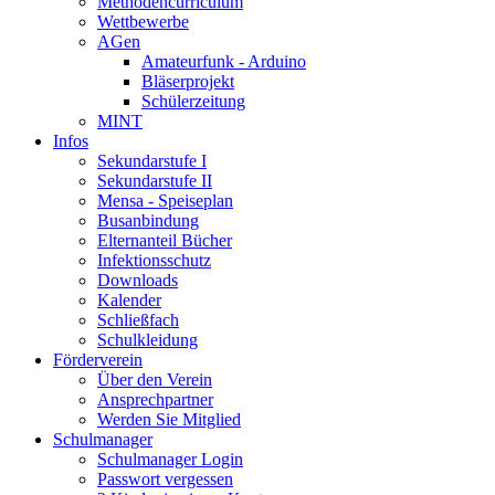
Methodencurriculum
Wettbewerbe
AGen
Amateurfunk - Arduino
Bläserprojekt
Schülerzeitung
MINT
Infos
Sekundarstufe I
Sekundarstufe II
Mensa - Speiseplan
Busanbindung
Elternanteil Bücher
Infektionsschutz
Downloads
Kalender
Schließfach
Schulkleidung
Förderverein
Über den Verein
Ansprechpartner
Werden Sie Mitglied
Schulmanager
Schulmanager Login
Passwort vergessen