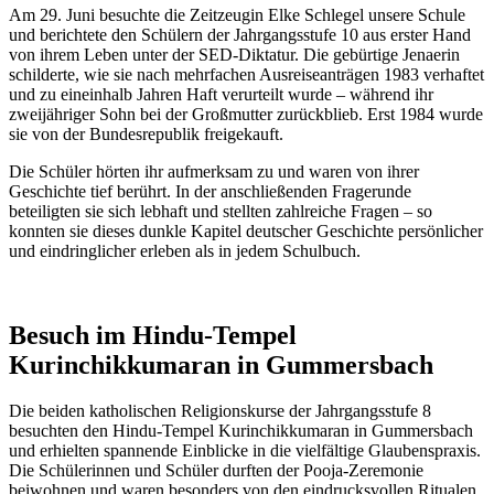
Am 29. Juni besuchte die Zeitzeugin Elke Schlegel unsere Schule
und berichtete den Schülern der Jahrgangsstufe 10 aus erster Hand
von ihrem Leben unter der SED-Diktatur. Die gebürtige Jenaerin
schilderte, wie sie nach mehrfachen Ausreiseanträgen 1983 verhaftet
und zu eineinhalb Jahren Haft verurteilt wurde – während ihr
zweijähriger Sohn bei der Großmutter zurückblieb. Erst 1984 wurde
sie von der Bundesrepublik freigekauft.
Die Schüler hörten ihr aufmerksam zu und waren von ihrer
Geschichte tief berührt. In der anschließenden Fragerunde
beteiligten sie sich lebhaft und stellten zahlreiche Fragen – so
konnten sie dieses dunkle Kapitel deutscher Geschichte persönlicher
und eindringlicher erleben als in jedem Schulbuch.
Besuch im Hindu-Tempel
Kurinchikkumaran in Gummersbach
Die beiden katholischen Religionskurse der Jahrgangsstufe 8
besuchten den Hindu-Tempel Kurinchikkumaran in Gummersbach
und erhielten spannende Einblicke in die vielfältige Glaubenspraxis.
Die Schülerinnen und Schüler durften der Pooja-Zeremonie
beiwohnen und waren besonders von den eindrucksvollen Ritualen,