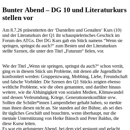
Bunter Abend – DG 10 und Literaturkurs
stellen vor
Am 8.7.26 präsentierten der ‘Darstellen und Gestalten‘ Kurs (10)
und der Literaturkurs der Q1 ihr schauspielerisches Geschick im
Forum des ATGs. Der DG Kurs gab ein Stück namens “Wenn sie
springen, springst du auch?“ zum Besten und der Literaturkurs
stellte Szenen, die unter den Titel „Futurum“ fielen, vor.
Wie der Titel „Wenn sie springen, springst du auch?“ schon verrät,
ging es in diesem Stück um Probleme, mit denen alle Jugendliche
konfrontiert werden: Gruppenzwang, Mobbing, Liebe, Freundschaft
und falsche Vorbilder. Die Szenen des Q1 Stücks zeigten ebenso
weltliche Probleme, wie die oben genannten, und darüber hinaus
weitere, wie die Abhängigkeit von sozialen Medien, Klimawandel
und dessen Verleumdung, Kriege, Generationenkonflikte uvw.
Sollten die Schüler*innen Lampenfieber gehabt haben, so merkte
man ihnen diesen nicht an. Sie standen auf der Bühne, als sei dies
ihr tägliches Geschäft und brauchten, wenn überhaupt, nur die
mentale Unterstützung von Heike Bänsch und Peter Baldus, die
diese Kurse leiten.
Es war ein gelungener Abend, bei dem viel gestaunt und gelacht