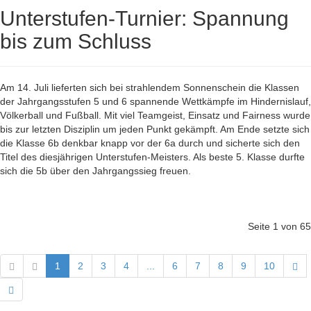
Unterstufen-Turnier: Spannung
bis zum Schluss
Am 14. Juli lieferten sich bei strahlendem Sonnenschein die Klassen
der Jahrgangsstufen 5 und 6 spannende Wettkämpfe im Hindernislauf,
Völkerball und Fußball. Mit viel Teamgeist, Einsatz und Fairness wurde
bis zur letzten Disziplin um jeden Punkt gekämpft. Am Ende setzte sich
die Klasse 6b denkbar knapp vor der 6a durch und sicherte sich den
Titel des diesjährigen Unterstufen-Meisters. Als beste 5. Klasse durfte
sich die 5b über den Jahrgangssieg freuen.
Seite 1 von 65
1
2
3
4
...
6
7
8
9
10