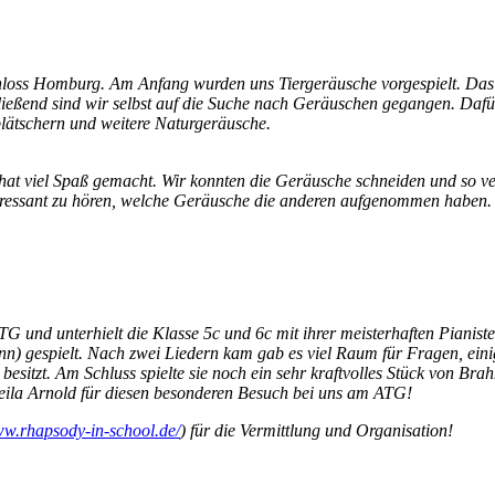
hloss Homburg. Am Anfang wurden uns Tiergeräusche vorgespielt. Das 
chließend sind wir selbst auf die Suche nach Geräuschen gegangen. Daf
lätschern und weitere Naturgeräusche.
t viel Spaß gemacht. Wir konnten die Geräusche schneiden und so ver
teressant zu hören, welche Geräusche die anderen aufgenommen haben.
G und unterhielt die Klasse 5c und 6c mit ihrer meisterhaften Pianiste
 gespielt. Nach zwei Liedern kam gab es viel Raum für Fragen, einige
 besitzt. Am Schluss spielte sie noch ein sehr kraftvolles Stück von Br
eila Arnold für diesen besonderen Besuch bei uns am ATG!
ww.rhapsody-in-school.de/
) für die Vermittlung und Organisation!