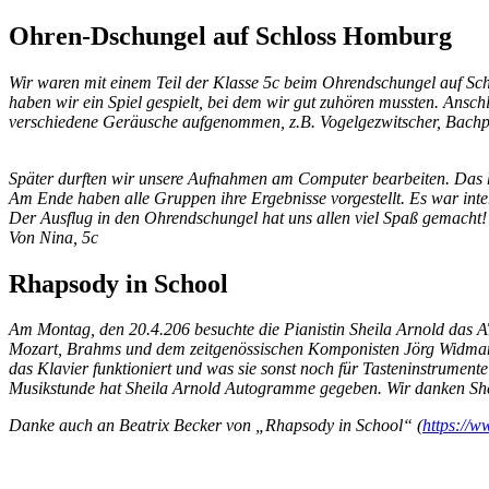
Ohren-Dschungel auf Schloss Homburg
Wir waren mit einem Teil der Klasse 5c beim Ohrendschungel auf Sc
haben wir ein Spiel gespielt, bei dem wir gut zuhören mussten. Ans
verschiedene Geräusche aufgenommen, z.B. Vogelgezwitscher, Bachp
Später durften wir unsere Aufnahmen am Computer bearbeiten. Das ha
Am Ende haben alle Gruppen ihre Ergebnisse vorgestellt. Es war in
Der Ausflug in den Ohrendschungel hat uns allen viel Spaß gemacht!
Von Nina, 5c
Rhapsody in School
Am Montag, den 20.4.206 besuchte die Pianistin Sheila Arnold das AT
Mozart, Brahms und dem zeitgenössischen Komponisten Jörg Widmann)
das Klavier funktioniert und was sie sonst noch für Tasteninstrumente
Musikstunde hat Sheila Arnold Autogramme gegeben. Wir danken Sh
Danke auch an Beatrix Becker von „Rhapsody in School“ (
https://w