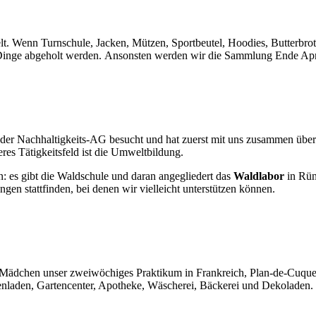
. Wenn Turnschule, Jacken, Mützen, Sportbeutel, Hoodies, Butterbrotd
le Dinge abgeholt werden. Ansonsten werden wir die Sammlung Ende Apr
der Nachhaltigkeits-AG besucht und hat zuerst mit uns zusammen überle
es Tätigkeitsfeld ist die Umweltbildung.
 es gibt die Waldschule und daran angegliedert das
Waldlabor
in Rün
n stattfinden, bei denen wir vielleicht unterstützen können.
Mädchen unser zweiwöchiges Praktikum in Frankreich, Plan-de-Cuques,
umenladen, Gartencenter, Apotheke, Wäscherei, Bäckerei und Dekoladen