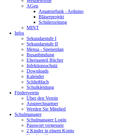
Wettbewerbe
AGen
Amateurfunk - Arduino
Bläserprojekt
Schülerzeitung
MINT
Infos
Sekundarstufe I
Sekundarstufe II
Mensa - Speiseplan
Busanbindung
Elternanteil Bücher
Infektionsschutz
Downloads
Kalender
Schließfach
Schulkleidung
Förderverein
Über den Verein
Ansprechpartner
Werden Sie Mitglied
Schulmanager
Schulmanager Login
Passwort vergessen
2 Kinder in einem Konto