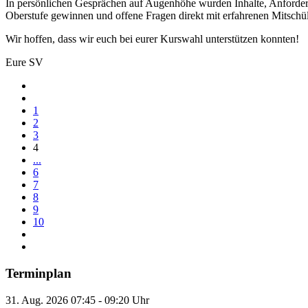
In persönlichen Gesprächen auf Augenhöhe wurden Inhalte, Anforderu
Oberstufe gewinnen und offene Fragen direkt mit erfahrenen Mitschül
Wir hoffen, dass wir euch bei eurer Kurswahl unterstützen konnten!
Eure SV
1
2
3
4
...
6
7
8
9
10
Terminplan
31. Aug. 2026
07:45
-
09:20
Uhr