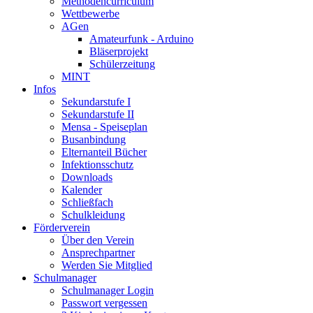
Methodencurriculum
Wettbewerbe
AGen
Amateurfunk - Arduino
Bläserprojekt
Schülerzeitung
MINT
Infos
Sekundarstufe I
Sekundarstufe II
Mensa - Speiseplan
Busanbindung
Elternanteil Bücher
Infektionsschutz
Downloads
Kalender
Schließfach
Schulkleidung
Förderverein
Über den Verein
Ansprechpartner
Werden Sie Mitglied
Schulmanager
Schulmanager Login
Passwort vergessen