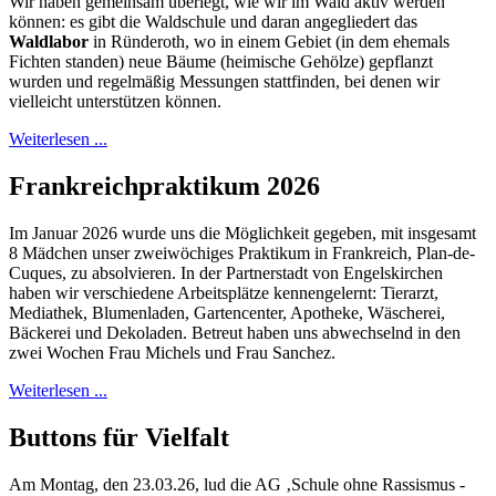
Wir haben gemeinsam überlegt, wie wir im Wald aktiv werden
können: es gibt die Waldschule und daran angegliedert das
Waldlabor
in Ründeroth, wo in einem Gebiet (in dem ehemals
Fichten standen) neue Bäume (heimische Gehölze) gepflanzt
wurden und regelmäßig Messungen stattfinden, bei denen wir
vielleicht unterstützen können.
Weiterlesen ...
Frankreichpraktikum 2026
Im Januar 2026 wurde uns die Möglichkeit gegeben, mit insgesamt
8 Mädchen unser zweiwöchiges Praktikum in Frankreich, Plan-de-
Cuques, zu absolvieren. In der Partnerstadt von Engelskirchen
haben wir verschiedene Arbeitsplätze kennengelernt: Tierarzt,
Mediathek, Blumenladen, Gartencenter, Apotheke, Wäscherei,
Bäckerei und Dekoladen. Betreut haben uns abwechselnd in den
zwei Wochen Frau Michels und Frau Sanchez.
Weiterlesen ...
Buttons für Vielfalt
Am Montag, den 23.03.26, lud die AG ‚Schule ohne Rassismus -