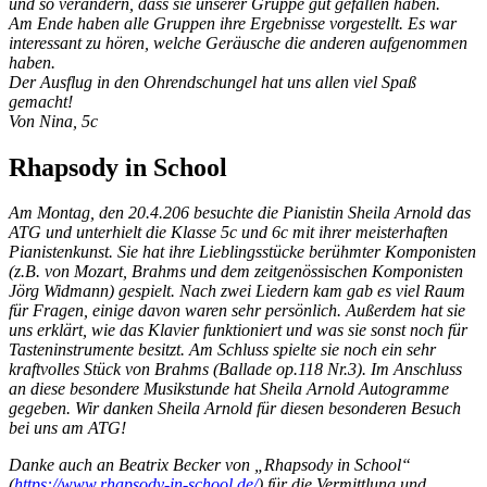
und so verändern, dass sie unserer Gruppe gut gefallen haben.
Am Ende haben alle Gruppen ihre Ergebnisse vorgestellt. Es war
interessant zu hören, welche Geräusche die anderen aufgenommen
haben.
Der Ausflug in den Ohrendschungel hat uns allen viel Spaß
gemacht!
Von Nina, 5c
Rhapsody in School
Am Montag, den 20.4.206 besuchte die Pianistin Sheila Arnold das
ATG und unterhielt die Klasse 5c und 6c mit ihrer meisterhaften
Pianistenkunst. Sie hat ihre Lieblingsstücke berühmter Komponisten
(z.B. von Mozart, Brahms und dem zeitgenössischen Komponisten
Jörg Widmann) gespielt. Nach zwei Liedern kam gab es viel Raum
für Fragen, einige davon waren sehr persönlich. Außerdem hat sie
uns erklärt, wie das Klavier funktioniert und was sie sonst noch für
Tasteninstrumente besitzt. Am Schluss spielte sie noch ein sehr
kraftvolles Stück von Brahms (Ballade op.118 Nr.3). Im Anschluss
an diese besondere Musikstunde hat Sheila Arnold Autogramme
gegeben. Wir danken Sheila Arnold für diesen besonderen Besuch
bei uns am ATG!
Danke auch an Beatrix Becker von „Rhapsody in School“
(
https://www.rhapsody-in-school.de/
) für die Vermittlung und