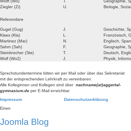
Wolff (Wo)
T.
Geographie, Sp
Ziegler (Zi)
U.
Biologie, Sozi
Referendare
Gugel (Gug)
J.
Geschichte, Sp
Klaes (Kla)
L.
Französisch, 
Martinez (Mar)
N.
Englisch, Span
Sahm (Sah)
F.
Geographie, S
Steinbrecher (Ste)
T.
Deutsch, Engli
Wolf (Wo2)
J.
Physik, Informa
Sprechstundentermine bitten wir per Mail oder über das Sekretariat
mit der entsprechenden Lehrkraft zu vereinbaren.
Alle Kolleginnen und Kollegen sind über
nachname(at)aggertal-
gymnasium.de
per E-Mail erreichbar.
Impressum
Datenschutzerklärung
Einen
Joomla Blog