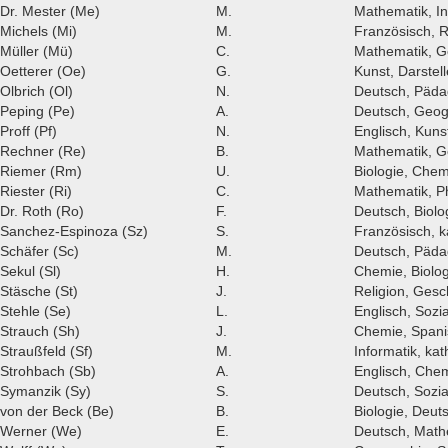
Dr. Mester (Me)
M.
Mathematik, In
Michels (Mi)
M.
Französisch, R
Müller (Mü)
C.
Mathematik, G
Oetterer (Oe)
G.
Kunst, Darstel
Olbrich (Ol)
N.
Deutsch, Päda
Peping (Pe)
A.
Deutsch, Geog
Proff (Pf)
N.
Englisch, Kuns
Rechner (Re)
B.
Mathematik, G
Riemer (Rm)
U.
Biologie, Chem
Riester (Ri)
C.
Mathematik, P
Dr. Roth (Ro)
F.
Deutsch, Biolo
Sanchez-Espinoza (Sz)
S.
Französisch, k
Schäfer (Sc)
M.
Deutsch, Päda
Sekul (Sl)
H.
Chemie, Biolog
Stäsche (St)
J.
Religion, Gesc
Stehle (Se)
L.
Englisch, Sozi
Strauch (Sh)
J.
Chemie, Spani
Straußfeld (Sf)
M.
Informatik, ka
Strohbach (Sb)
A.
Englisch, Che
Symanzik (Sy)
S.
Deutsch, Sozi
von der Beck (Be)
B.
Biologie, Deut
Werner (We)
E.
Deutsch, Math