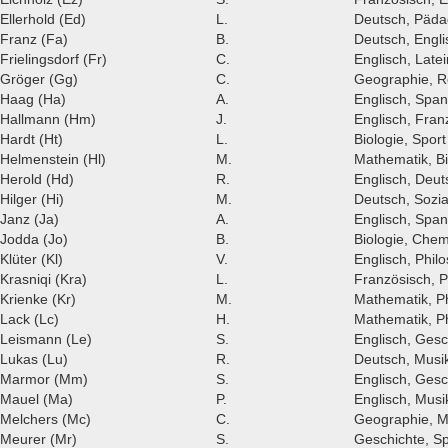
Ellerhold (Ed)
L.
Deutsch, Päda
Franz (Fa)
B.
Deutsch, Engli
Frielingsdorf (Fr)
C.
Englisch, Latei
Gröger (Gg)
C.
Geographie, Re
Haag (Ha)
A.
Englisch, Span
Hallmann (Hm)
J.
Englisch, Fran
Hardt (Ht)
L.
Biologie, Sport
Helmenstein (Hl)
M.
Mathematik, Bi
Herold (Hd)
R.
Englisch, Deut
Hilger (Hi)
M.
Deutsch, Sozi
Janz (Ja)
A.
Englisch, Span
Jodda (Jo)
B.
Biologie, Che
Klüter (Kl)
V.
Englisch, Phil
Krasniqi (Kra)
L.
Französisch, P
Krienke (Kr)
M.
Mathematik, Ph
Lack (Lc)
H.
Mathematik, P
Leismann (Le)
S.
Englisch, Gesc
Lukas (Lu)
R.
Deutsch, Musi
Marmor (Mm)
S.
Englisch, Gesc
Mauel (Ma)
P.
Englisch, Musi
Melchers (Mc)
C.
Geographie, M
Meurer (Mr)
S.
Geschichte, Sp