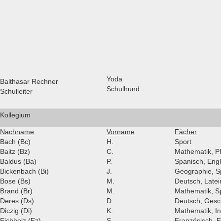
Yoda
Balthasar Rechner
Schulhund
Schulleiter
Kollegium
Nachname
Vorname
Fächer
Bach (Bc)
H.
Sport
Baitz (Bz)
C.
Mathematik, Ph
Baldus (Ba)
P.
Spanisch, Engli
Bickenbach (Bi)
J.
Geographie, S
Bose (Bs)
M.
Deutsch, Latei
Brand (Br)
M.
Mathematik, S
Deres (Ds)
D.
Deutsch, Gesc
Diczig (Di)
K.
Mathematik, In
Eichholz (Ez)
S.
Französisch, E