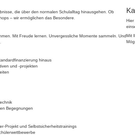
Ka
bnisse, die über den normalen Schulalltag hinausgehen. Ob
hops – wir ermöglichen das Besondere.
Hier
eins
Mit 
 kommen. Mit Freude lernen. Unvergessliche Momente sammeln. Und
Mögl
.
tandardfinanzierung hinaus
tiven und -projekten
eiten
technik
alen Begegnungen
r-Projekt und Selbstsicherheitstrainings
chülerwettbewerbe