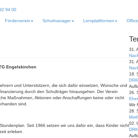
Förderverein
Schulmanager
Lernplattformen
Offic
Te
31. 
Nach
31. 
ATG Engelskirchen
Nach
18. 
DRK
 Lehrern und Unterstützern, die sich dafür einsetzen, Wünsche und
Aufb
dfinanzierung durch den Schulträger hinausgehen. Der Verein
26. 
fische Maßnahmen, Aktionen oder Anschaffungen keine oder nicht
Ehem
orhanden sind.
Wir 
28. 
Meth
02. 
tundenplan. Seit 1966 setzen wir uns dafür ein, dass Kinder nicht
DRK
eit erleben.
Aufb