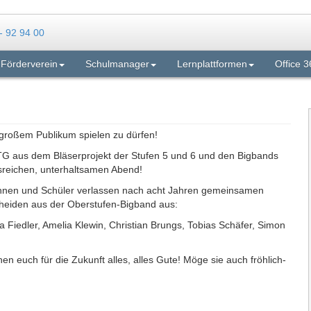
Förderverein
Schulmanager
Lernplattformen
Office 3
 großem Publikum spielen zu dürfen!
TG aus dem Bläserprojekt der Stufen 5 und 6 und den Bigbands
sreichen, unterhaltsamen Abend!
nnen und Schüler verlassen nach acht Jahren gemeinsamen
cheiden aus der Oberstufen-Bigband aus:
Fiedler, Amelia Klewin, Christian Brungs, Tobias Schäfer, Simon
en euch für die Zukunft alles, alles Gute! Möge sie auch fröhlich-