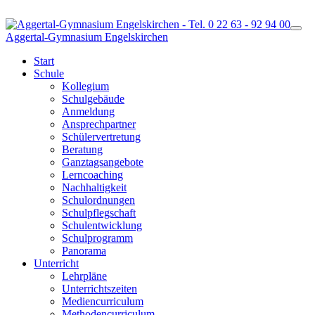
Togg
Aggertal-Gymnasium Engelskirchen
Start
Schule
Kollegium
Schulgebäude
Anmeldung
Ansprechpartner
Schülervertretung
Beratung
Ganztagsangebote
Lerncoaching
Nachhaltigkeit
Schulordnungen
Schulpflegschaft
Schulentwicklung
Schulprogramm
Panorama
Unterricht
Lehrpläne
Unterrichtszeiten
Mediencurriculum
Methodencurriculum