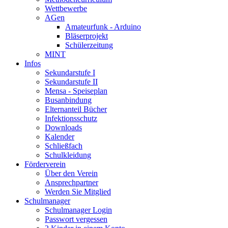
Wettbewerbe
AGen
Amateurfunk - Arduino
Bläserprojekt
Schülerzeitung
MINT
Infos
Sekundarstufe I
Sekundarstufe II
Mensa - Speiseplan
Busanbindung
Elternanteil Bücher
Infektionsschutz
Downloads
Kalender
Schließfach
Schulkleidung
Förderverein
Über den Verein
Ansprechpartner
Werden Sie Mitglied
Schulmanager
Schulmanager Login
Passwort vergessen