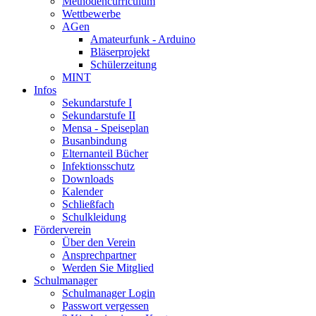
Methodencurriculum
Wettbewerbe
AGen
Amateurfunk - Arduino
Bläserprojekt
Schülerzeitung
MINT
Infos
Sekundarstufe I
Sekundarstufe II
Mensa - Speiseplan
Busanbindung
Elternanteil Bücher
Infektionsschutz
Downloads
Kalender
Schließfach
Schulkleidung
Förderverein
Über den Verein
Ansprechpartner
Werden Sie Mitglied
Schulmanager
Schulmanager Login
Passwort vergessen