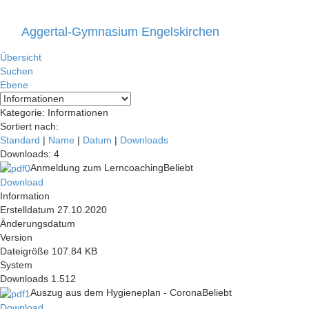
Aggertal-Gymnasium Engelskirchen
Toggle
navigati
Übersicht
Suchen
Ebene
Kategorie: Informationen
Sortiert nach:
Standard
|
Name
|
Datum
|
Downloads
Downloads: 4
Anmeldung zum Lerncoaching
Beliebt
Download
Information
Erstelldatum
27.10.2020
Änderungsdatum
Version
Dateigröße
107.84 KB
System
Downloads
1.512
Auszug aus dem Hygieneplan - Corona
Beliebt
Download