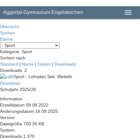
Aggertal-Gymnasium Engelskirchen
Toggl
naviga
Übersicht
Suchen
Ebene
Kategorie: Sport
Sortiert nach:
Standard
|
Name
|
Datum
|
Downloads
Downloads: 2
Sport - Lehrplan Sek. I
Beliebt
Download
Schuljahr 2025/26
Information
Erstelldatum
09.08.2022
Änderungsdatum
16.09.2025
Version
Dateigröße
700.35 KB
System
Downloads
1.370