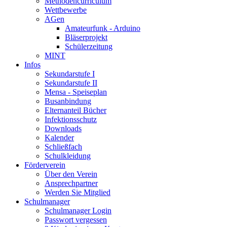
Methodencurriculum
Wettbewerbe
AGen
Amateurfunk - Arduino
Bläserprojekt
Schülerzeitung
MINT
Infos
Sekundarstufe I
Sekundarstufe II
Mensa - Speiseplan
Busanbindung
Elternanteil Bücher
Infektionsschutz
Downloads
Kalender
Schließfach
Schulkleidung
Förderverein
Über den Verein
Ansprechpartner
Werden Sie Mitglied
Schulmanager
Schulmanager Login
Passwort vergessen