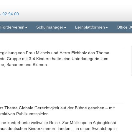
Förderverein
Schulmanager
Lernplattformen
Office 3
Begleitung von Frau Michels und Herrn Eichholz das Thema
Jede Gruppe mit 3-4 Kindern hatte eine Unterkategorie zum
ffee, Bananen und Blumen.
ums Thema Globale Gerechtigkeit auf der Bühne gesehen – mit
raktiven Publikumsspielen.
 eine kunterbunte weltweite Reise: Zur Müllkippe in Agbogbloshi
 aus deutschen Kinderzimmern landen… in einen Sweatshop in