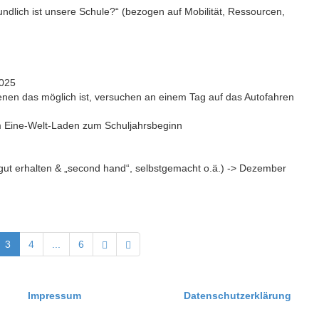
undlich ist unsere Schule?“ (bezogen auf Mobilität, Ressourcen,
2025
 denen das möglich ist, versuchen an einem Tag auf das Autofahren
m Eine-Welt-Laden zum Schuljahrsbeginn
(gut erhalten & „second hand“, selbstgemacht o.ä.) -> Dezember
3
4
...
6
Impressum
Datenschutzerklärung