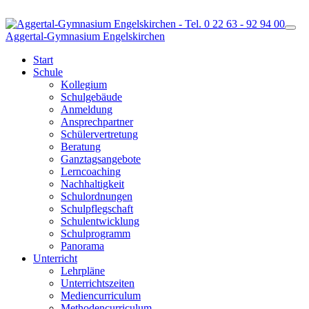
Togg
Aggertal-Gymnasium Engelskirchen
Start
Schule
Kollegium
Schulgebäude
Anmeldung
Ansprechpartner
Schülervertretung
Beratung
Ganztagsangebote
Lerncoaching
Nachhaltigkeit
Schulordnungen
Schulpflegschaft
Schulentwicklung
Schulprogramm
Panorama
Unterricht
Lehrpläne
Unterrichtszeiten
Mediencurriculum
Methodencurriculum