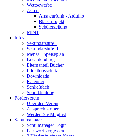
Wettbewerbe
AGen
Amateurfunk - Arduino
Bläserprojekt
Schülerzeitung
MINT
Infos
Sekundarstufe I
Sekundarstufe II
Mensa - Speiseplan
Busanbindung
Elternanteil Bücher
Infektionsschutz
Downloads
Kalender
Schließfach
Schulkleidung
Förderverein
Über den Verein
Ansprechpartner
Werden Sie Mitglied
Schulmanager
Schulmanager Login
Passwort vergessen